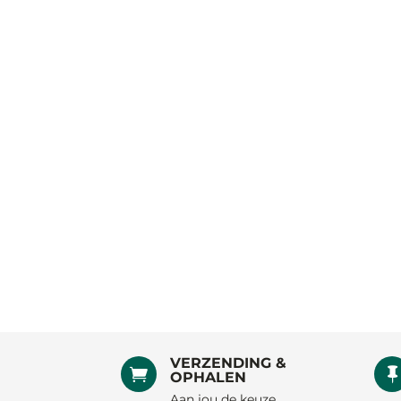
VERZENDING &

OPHALEN
Aan jou de keuze