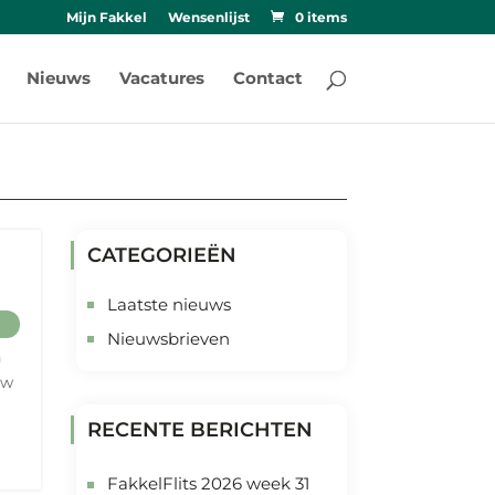
Mijn Fakkel
Wensenlijst
0 items
Nieuws
Vacatures
Contact
CATEGORIEËN
Laatste nieuws
Nieuwsbrieven
n
ew
RECENTE BERICHTEN
FakkelFlits 2026 week 31