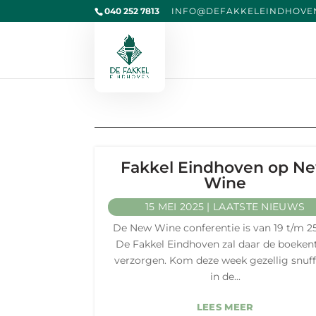
040 252 7813
@OFNI
KAFED
IELEK
VOHDN
L
Fakkel Eindhoven op N
Wine
15 MEI 2025
|
LAATSTE NIEUWS
De New Wine conferentie is van 19 t/m 25 
De Fakkel Eindhoven zal daar de boeken
verzorgen. Kom deze week gezellig snuff
in de...
LEES MEER