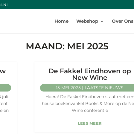
N.NE
Producten
zoeken
Home
Webshop
Over Ons
MAAND:
MEI 2025
ew
De Fakkel Eindhoven op
New Wine
15 MEI 2025
|
LAATSTE NIEUWS
juli.
Hoera! De Fakkel Eindhoven staat met ee
tent
heuse boekenwinkel Books & More op de N
elen
Wine conferentie
LEES MEER