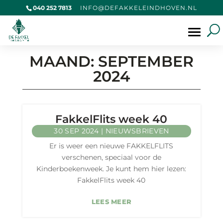
040 252 7813
@OFNI
KAFED
IELEK
VOHDN
LN.NE
Producten
zoeken
MAAND:
SEPTEMBER
2024
FakkelFlits week 40
30 SEP 2024
|
NIEUWSBRIEVEN
Er is weer een nieuwe FAKKELFLITS
verschenen, speciaal voor de
Kinderboekenweek. Je kunt hem hier lezen:
FakkelFlits week 40
LEES MEER