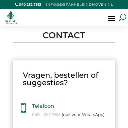
040 252 7813
@OFNI
KAFED
IELEK
VOHDN
LN.NE
Producten
zoeken
CONTACT
Vragen, bestellen of
suggesties?
Telefoon

040 – 252 7813
(ook voor WhatsApp)