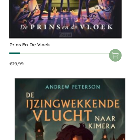
Prins En De Vloek
€
19,99