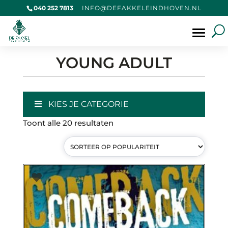
040 252 7813
@OFNI
KAFED
IELEK
VOHDN
LN.NE
Producten
zoeken
YOUNG ADULT
KIES JE CATEGORIE
Gesorteerd
Toont alle 20 resultaten
op
populariteit