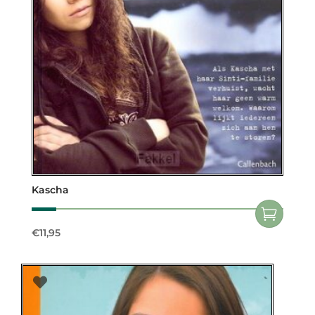
Kascha
€
11,95