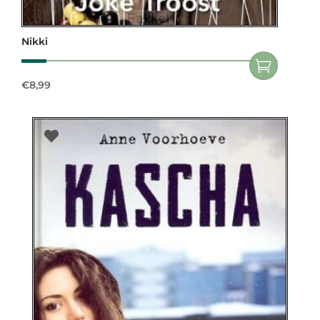
Nikki
€
8,99