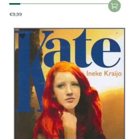
€
9,99