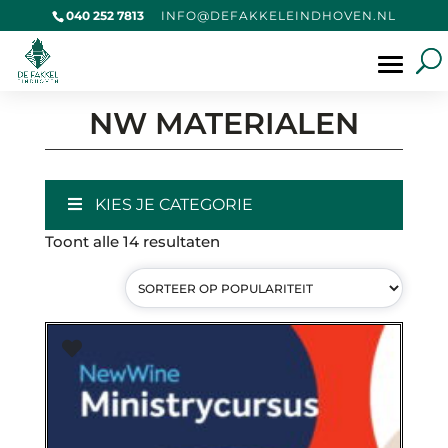
040 252 7813
@OFNI
KAFED
IELEK
VOHDN
LN.NE
Producten
zoeken
NW MATERIALEN
KIES JE CATEGORIE
Gesorteerd
Toont alle 14 resultaten
op
populariteit