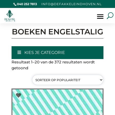
040 252 7813
@OFNI
KAFED
IELEK
VOHDN
LN.NE
Producten
zoeken
BOEKEN ENGELSTALIG
KIES JE CATEGORIE
Resultaat 1–20 van de 372 resultaten wordt
Gesorteerd
getoond
op
populariteit