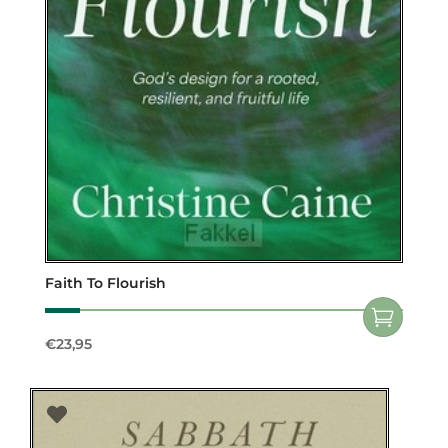
Faith To Flourish
€
23,95