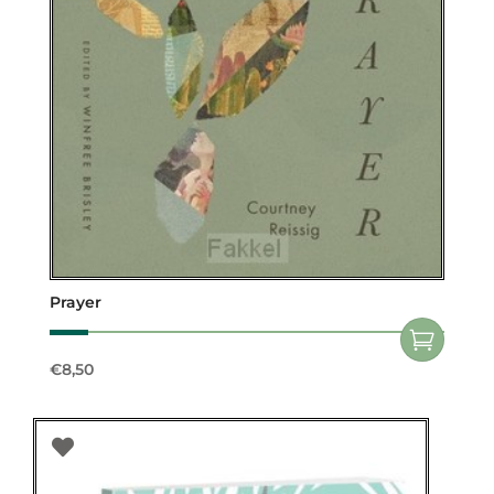
Prayer
€
8,50