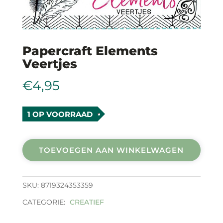
Papercraft Elements
Veertjes
€
4,95
1 OP VOORRAAD
Papercraft
elements
TOEVOEGEN AAN WINKELWAGEN
Veertjes
aantal
SKU:
8719324353359
CATEGORIE:
CREATIEF