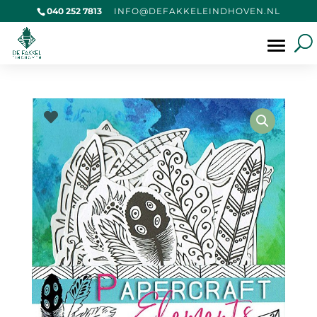
040 252 7813
@OFNI
KAFED
IELEK
VOHDN
LN.NE
Producten
zoeken