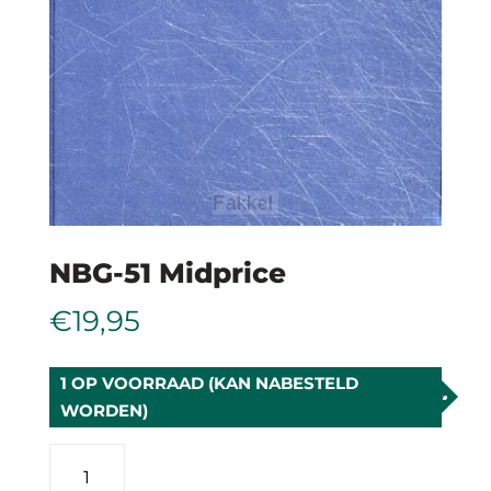
NBG-51 Midprice
€
19,95
1 OP VOORRAAD (KAN NABESTELD
WORDEN)
NBG-
51