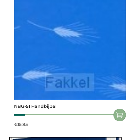
NBG-51 Handbijbel
€
15,95