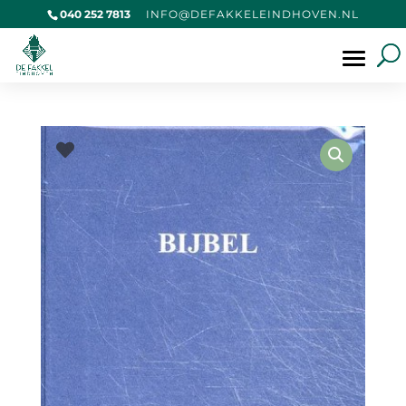
040 252 7813
@OFNI
KAFED
IELEK
VOHDN
LN.NE
Producten
zoeken