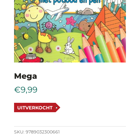
Mega
€
9,99
UITVERKOCHT
SKU:
9789032300661