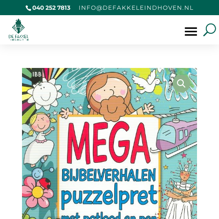
040 252 7813
@OFNI
KAFED
IELEK
VOHDN
LN.NE
Producten
zoeken