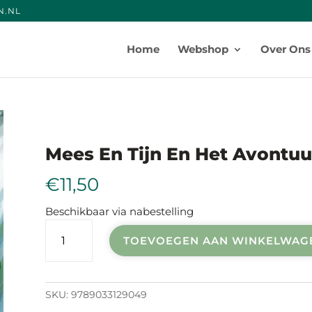
N.NE
Producten
zoeken
Home
Webshop
Over Ons
Mees En Tijn En Het Avontuu
€
11,50
Beschikbaar via nabestelling
Mees
TOEVOEGEN AAN WINKELWAG
en
tijn
en
het
SKU:
9789033129049
avontuur