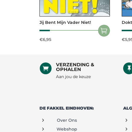
Jij Bent Mijn Vader Niet!
Dok
€
6,95
€
5,9
VERZENDING &

OPHALEN
Aan jou de keuze
DE FAKKEL EINDHOVEN:
ALG
5
5
Over Ons
5
5
Webshop