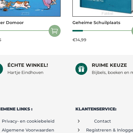
ter Domoor
Geheime Schuilplaats
5
€
14,99
ÉCHTE WINKEL!
RUIME KEUZE


Hartje Eindhoven
Bijbels, boeken en 
EMENE LINKS :
KLANTENSERVICE:
5
Privacy- en cookiebeleid
Contact
5
Algemene Voorwaarden
Registreren & Inlogg