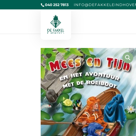
040 252 7813
@OFNI
KAFED
IELEK
VOHDN
L