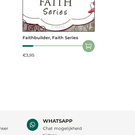
Faithbuilder, Faith Series
€
3,95
WHATSAPP

meer
Chat mogelijkheid