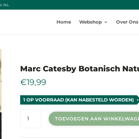
N.NE
Producten
zoeken
Home
Webshop
Over Ons
Marc Catesby Botanisch Nat
€
19,99
1 OP VOORRAAD (KAN NABESTELD WORDEN)
Marc
TOEVOEGEN AAN WINKELWAG
catesby
botanisch
natuurkleurboek