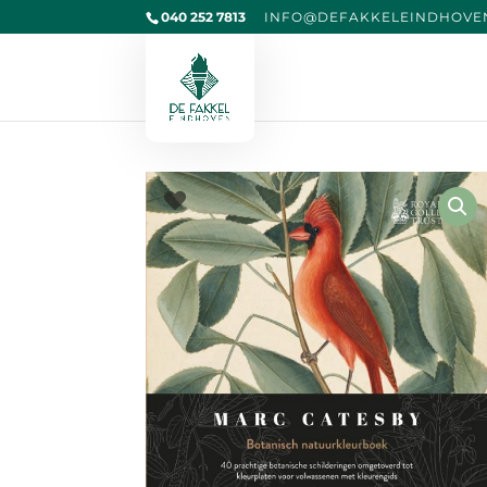
040 252 7813
@OFNI
KAFED
IELEK
VOHDN
L