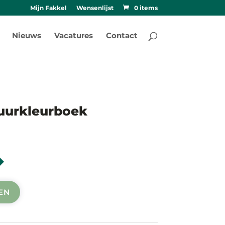
Mijn Fakkel
Wensenlijst
0 items
Nieuws
Vacatures
Contact
uurkleurboek
EN