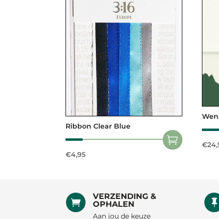
Wens
Ribbon Clear Blue
€
24,
€
4,95
VERZENDING &

OPHALEN
Aan jou de keuze