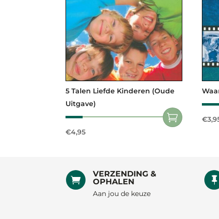
5 Talen Liefde Kinderen (oude
Waa
Uitgave)
€
3,9
€
4,95
VERZENDING &

OPHALEN
Aan jou de keuze