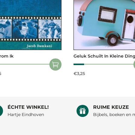
rom Ik
Geluk Schuilt In Kleine Din
5
€
3,25
ÉCHTE WINKEL!
RUIME KEUZE


Hartje Eindhoven
Bijbels, boeken en 