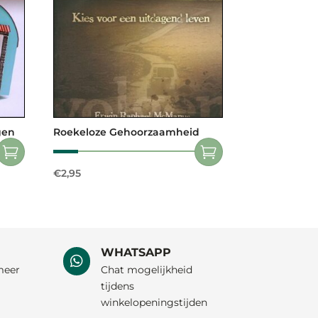
gen
Roekeloze Gehoorzaamheid
€
2,95
WHATSAPP

meer
Chat mogelijkheid
tijdens
winkelopeningstijden