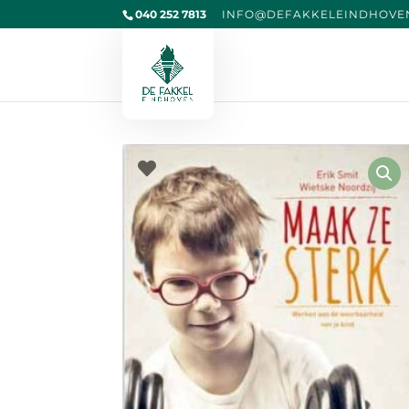
040 252 7813
@OFNI
KAFED
IELEK
VOHDN
L