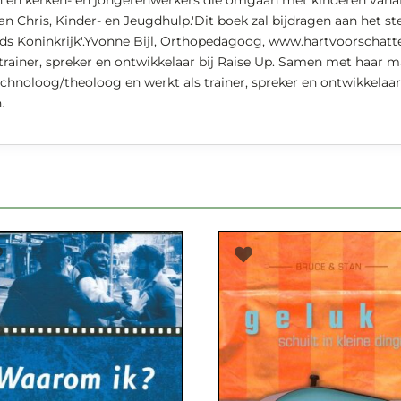
 en kerken- en jongerenwerkers die omgaan met kinderen vanaf d
n Chris, Kinder- en Jeugdhulp.'Dit boek zal bijdragen aan het s
ods Koninkrijk'.Yvonne Bijl, Orthopedagoog, www.hartvoorschatte
trainer, spreker en ontwikkelaar bij Raise Up. Samen met haar m
chnoloog/theoloog en werkt als trainer, spreker en ontwikkelaar 
.