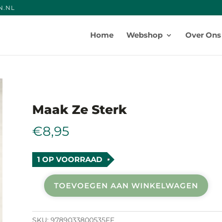
N.NE
Producten
zoeken
Home
Webshop
Over Ons
Maak Ze Sterk
€
8,95
1 OP VOORRAAD
TOEVOEGEN AAN WINKELWAGEN
Maak
ze
sterk
SKU:
9789033800535FF