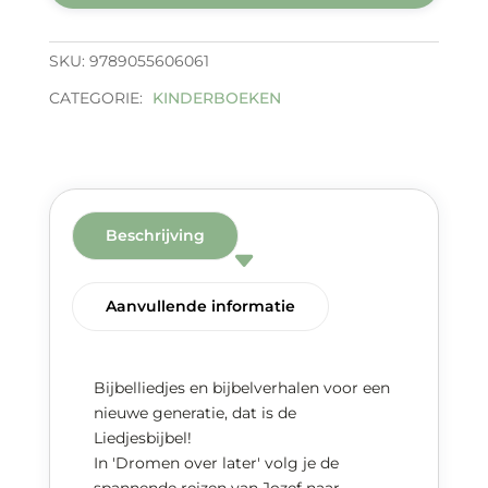
aantal
SKU:
9789055606061
CATEGORIE:
KINDERBOEKEN
Beschrijving
Aanvullende informatie
Bijbelliedjes en bijbelverhalen voor een
nieuwe generatie, dat is de
Liedjesbijbel!
In 'Dromen over later' volg je de
spannende reizen van Jozef naar