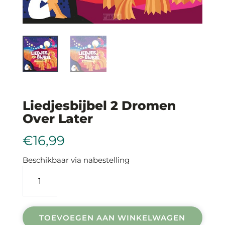
Liedjesbijbel 2 Dromen
Over Later
€
16,99
Beschikbaar via nabestelling
Liedjesbijbel
2
dromen
over
later
TOEVOEGEN AAN WINKELWAGEN