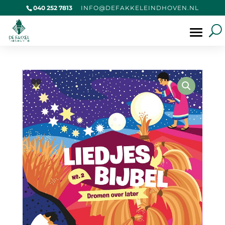
040 252 7813
@OFNI
KAFED
IELEK
VOHDN
LN.NE
Producten
zoeken