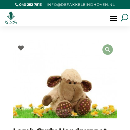
040 252 7813
@OFNI
KAFED
IELEK
VOHDN
LN.NE
Producten
zoeken