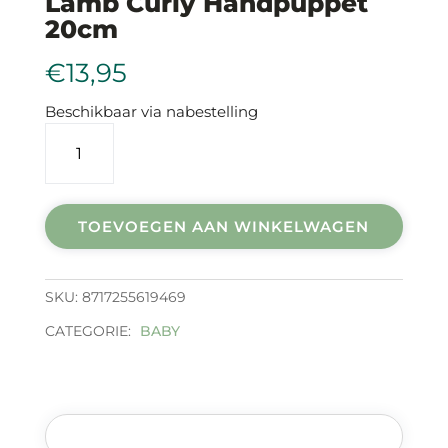
Lamb Curly Handpuppet
20cm
€
13,95
Beschikbaar via nabestelling
Lamb
curly
handpuppet
20cm
aantal
TOEVOEGEN AAN WINKELWAGEN
SKU:
8717255619469
CATEGORIE:
BABY