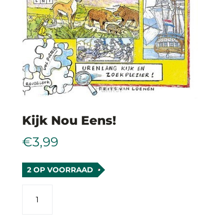
Kijk Nou Eens!
€
3,99
2 OP VOORRAAD
Kijk
nou
eens!