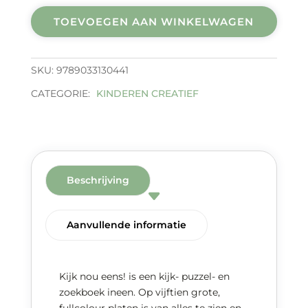
aantal
TOEVOEGEN AAN WINKELWAGEN
SKU:
9789033130441
CATEGORIE:
KINDEREN CREATIEF
Beschrijving
Aanvullende informatie
Kijk nou eens! is een kijk- puzzel- en
zoekboek ineen. Op vijftien grote,
fullcolour platen is van alles te zien en