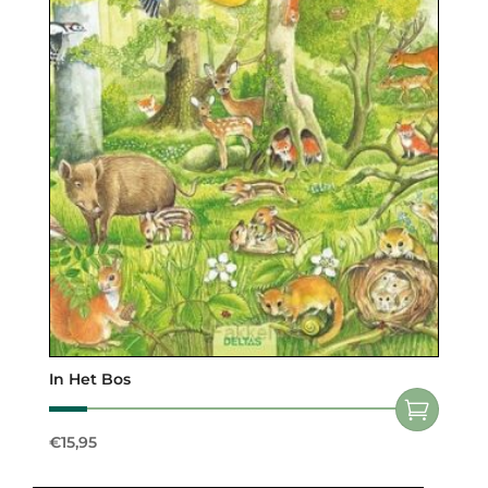
In Het Bos
€
15,95