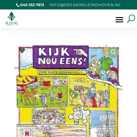
040 252 7813
@OFNI
KAFED
IELEK
VOHDN
LN.NE
Producten
zoeken