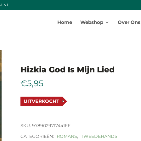
N.NE
Producten
zoeken
Home
Webshop
Over Ons
Hizkia God Is Mijn Lied
€
5,95
UITVERKOCHT
SKU:
9789029717441FF
CATEGORIEËN:
ROMANS
,
TWEEDEHANDS