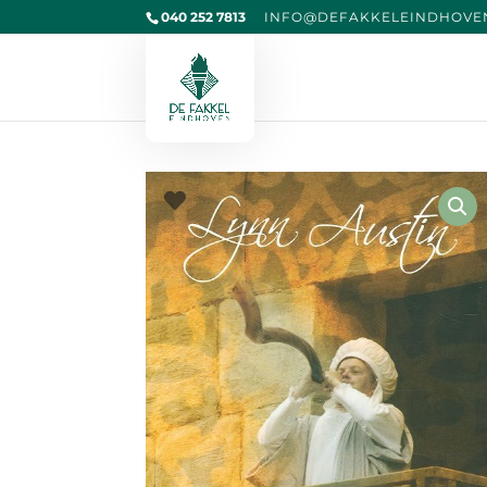
040 252 7813
@OFNI
KAFED
IELEK
VOHDN
L