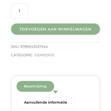
Geloven
in
seizoenen
aantal
TOEVOEGEN AAN WINKELWAGEN
SKU:
9789043537544
CATEGORIE:
GEMEENTE
Beschrijving
Aanvullende informatie