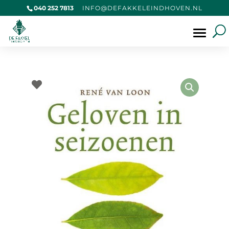
040 252 7813
@OFNI
KAFED
IELEK
VOHDN
LN.NE
Producten
zoeken