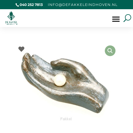
040 252 7813
@OFNI
KAFED
IELEK
VOHDN
LN.NE
Producten
zoeken