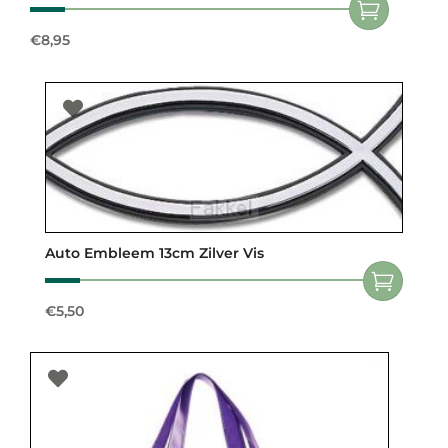
€
8,95
Auto Embleem 13cm Zilver Vis
€
5,50