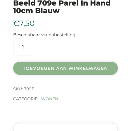
Beeld 709e Parel In Hand
10cm Blauw
€
7,50
Beschikbaar via nabestelling
Beeld
709e
parel
in
hand
TOEVOEGEN AAN WINKELWAGEN
10cm
blauw
aantal
SKU:
709E
CATEGORIE:
WONEN